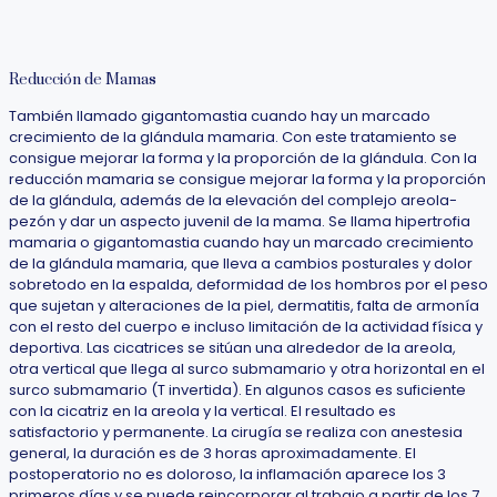
Reducción de Mamas
También llamado gigantomastia cuando hay un marcado
crecimiento de la glándula mamaria. Con este tratamiento se
consigue mejorar la forma y la proporción de la glándula. Con la
reducción mamaria se consigue mejorar la forma y la proporción
de la glándula, además de la elevación del complejo areola-
pezón y dar un aspecto juvenil de la mama. Se llama hipertrofia
mamaria o gigantomastia cuando hay un marcado crecimiento
de la glándula mamaria, que lleva a cambios posturales y dolor
sobretodo en la espalda, deformidad de los hombros por el peso
que sujetan y alteraciones de la piel, dermatitis, falta de armonía
con el resto del cuerpo e incluso limitación de la actividad física y
deportiva. Las cicatrices se sitúan una alrededor de la areola,
otra vertical que llega al surco submamario y otra horizontal en el
surco submamario (T invertida). En algunos casos es suficiente
con la cicatriz en la areola y la vertical. El resultado es
satisfactorio y permanente. La cirugía se realiza con anestesia
general, la duración es de 3 horas aproximadamente. El
postoperatorio no es doloroso, la inflamación aparece los 3
primeros días y se puede reincorporar al trabajo a partir de los 7